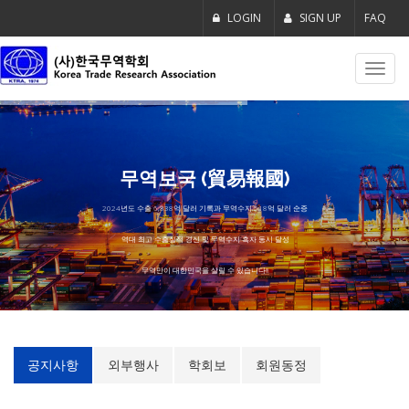
LOGIN
SIGN UP
FAQ
Toggl
navig
무역보국 (貿易報國)
2024년도 수출 6,838억 달러 기록과 무역수지 518억 달러 순증
역대 최고 수출실적 경신 및 무역수지 흑자 동시 달성
무역만이 대한민국을 살릴 수 있습니다!!!
공지사항
외부행사
학회보
회원동정