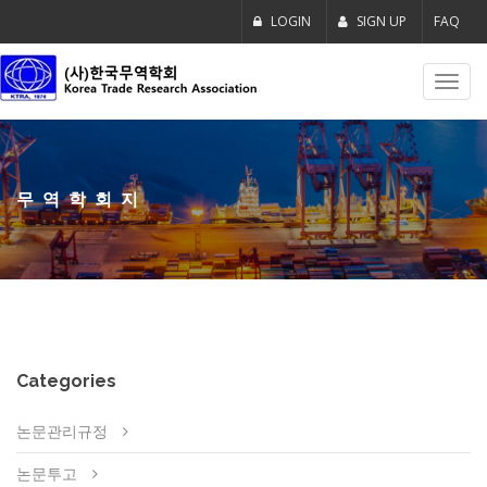
LOGIN
SIGN UP
FAQ
Toggl
navig
무역학회지
Categories
논문관리규정
논문투고