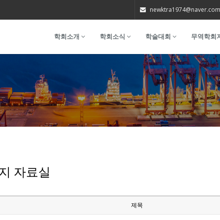
newktra1974@naver.co
학회소개
학회소식
학술대회
무역학회
지 자료실
제목