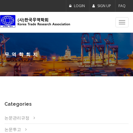
LOGIN
SIGN UP
FAQ
Toggl
navig
무역학회지
Categories
논문관리규정
논문투고